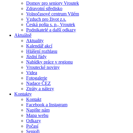
Domov pro seniory Vroutek
Zdravotní středisko
Volnočasové centrum Vilém
Vzduch pro život z.s.
Česká pošta s. p., Vroutek
Podnikatelé a další odkazy
Aktuálně
Aktuality
Kalendář akcí
Hlášení rozhlasu
Jízdní řády
Nabídky práce v regionu
Vroutecké noviny
Videa
Fotogalerie
Nadace ČEZ
Ztráty a nálezy
Kontakty
Kontakt
Facebook a Instagram
Napište nám
Mapa webu
Odkazy
Počasí
Senioři