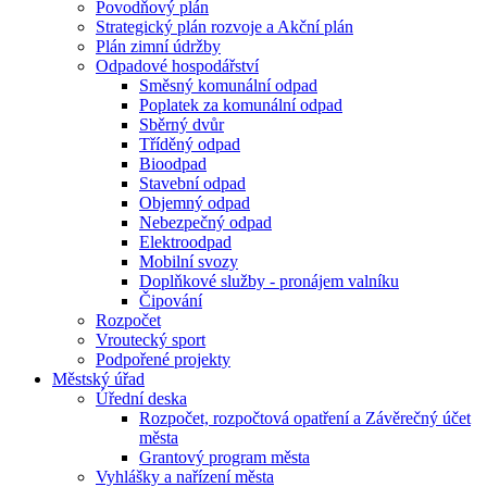
Povodňový plán
Strategický plán rozvoje a Akční plán
Plán zimní údržby
Odpadové hospodářství
Směsný komunální odpad
Poplatek za komunální odpad
Sběrný dvůr
Tříděný odpad
Bioodpad
Stavební odpad
Objemný odpad
Nebezpečný odpad
Elektroodpad
Mobilní svozy
Doplňkové služby - pronájem valníku
Čipování
Rozpočet
Vroutecký sport
Podpořené projekty
Městský úřad
Úřední deska
Rozpočet, rozpočtová opatření a Závěrečný účet
města
Grantový program města
Vyhlášky a nařízení města