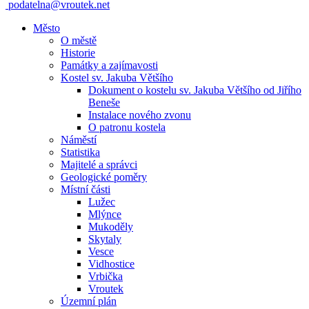
podatelna@vroutek.net
Město
O městě
Historie
Památky a zajímavosti
Kostel sv. Jakuba Většího
Dokument o kostelu sv. Jakuba Většího od Jiřího
Beneše
Instalace nového zvonu
O patronu kostela
Náměstí
Statistika
Majitelé a správci
Geologické poměry
Místní části
Lužec
Mlýnce
Mukoděly
Skytaly
Vesce
Vidhostice
Vrbička
Vroutek
Územní plán