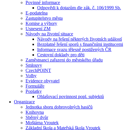
Povinné informace
Odpovědi k dotazům dle zák. č. 106⁄1999 Sb.
E-podatelna
Zastupitelstvo města
Komise a výbory
Usnesení ZM
Návody na životní situace
Návody na řešení některých životních událostí
Bezplatné řešení sporů s finančními institucemi
Informace svazu tělesně postižených ČR
Cestovní doklady pro děti
Zaměstnanci zařazeni do městského úřadu
Smlouvy
CzechPOINT
Volby
Evidence obyvatel
Formuláře
Poplatky
Ohlašovací povinnost popl. subjektů
Organizace
Jednotka sboru dobrovolných hasičů
Knihovna
Sběrný dvůr
Moštárna Vroutek
Základní škola a Mateřská škola Vroutek