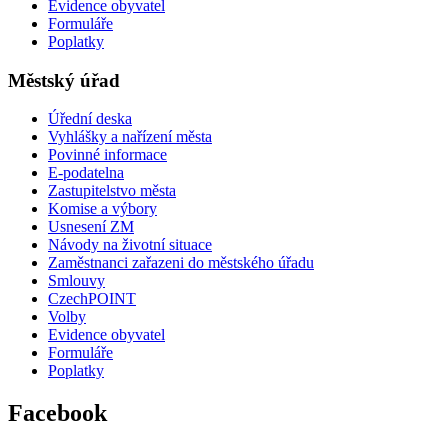
Evidence obyvatel
Formuláře
Poplatky
Městský úřad
Úřední deska
Vyhlášky a nařízení města
Povinné informace
E-podatelna
Zastupitelstvo města
Komise a výbory
Usnesení ZM
Návody na životní situace
Zaměstnanci zařazeni do městského úřadu
Smlouvy
CzechPOINT
Volby
Evidence obyvatel
Formuláře
Poplatky
Facebook