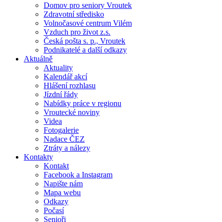
Domov pro seniory Vroutek
Zdravotní středisko
Volnočasové centrum Vilém
Vzduch pro život z.s.
Česká pošta s. p., Vroutek
Podnikatelé a další odkazy
Aktuálně
Aktuality
Kalendář akcí
Hlášení rozhlasu
Jízdní řády
Nabídky práce v regionu
Vroutecké noviny
Videa
Fotogalerie
Nadace ČEZ
Ztráty a nálezy
Kontakty
Kontakt
Facebook a Instagram
Napište nám
Mapa webu
Odkazy
Počasí
Senioři