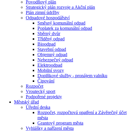
Povodňový plán
Strategický plán rozvoje a Akční plán
Plán zimní údržby
Odpadové hospodářství
Směsný komunální odpad
Poplatek za komunální odpad
Sběrný dvůr
Tříděný odpad
Bioodpad
Stavební odpad
Objemný odpad
Nebezpečný odpad
Elektroodpad
Mobilní svozy
Doplňkové služby - pronájem valníku
Čipování
Rozpočet
Vroutecký sport
Podpořené projekty
Městský úřad
Úřední deska
Rozpočet, rozpočtová opatření a Závěrečný účet
města
Grantový program města
Vyhlášky a nařízení města