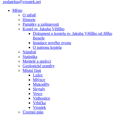
podatelna@vroutek.net
Město
O městě
Historie
Památky a zajímavosti
Kostel sv. Jakuba Většího
Dokument o kostelu sv. Jakuba Většího od Jiřího
Beneše
Instalace nového zvonu
O patronu kostela
Náměstí
Statistika
Majitelé a správci
Geologické poměry
Místní části
Lužec
Mlýnce
Mukoděly
Skytaly
Vesce
Vidhostice
Vrbička
Vroutek
Územní plán