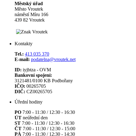
Městský úřad
Město Vroutek
náměstí Míru 166
439 82 Vroutek
Kontakty
Tel.:
413 035 370
E-mail:
podatelna@vroutek.net
ID:
iyjbtza - OVM
Bankovní spojení:
3121481/0100 KB Podbořany
IČO:
00265705
DIČ:
CZ00265705
Úřední hodiny
PO
7:00 - 11:30 / 12:30 - 16:30
ÚT
neúřední den
ST
7:00 - 11:30 / 12:30 - 16:30
ČT
7:00 - 11:30 / 12:30 - 15:00
PÁ
7:00 - 11:30 / 12:30 - 14:30