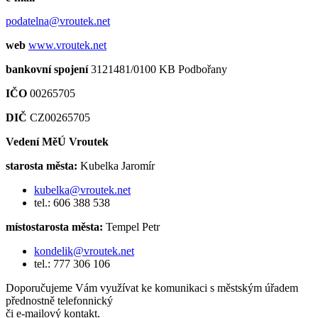
podatelna@vroutek.net
web
www.vroutek.net
bankovní spojení
3121481/0100 KB Podbořany
IČO
00265705
DIČ
CZ00265705
Vedení MěÚ Vroutek
starosta města:
Kubelka Jaromír
kubelka@vroutek.net
tel.: 606 388 538
místostarosta města:
Tempel Petr
kondelik@vroutek.net
tel.: 777 306 106
Doporučujeme Vám využívat ke komunikaci s městským úřadem
přednostně telefonnický
či e-mailový kontakt.