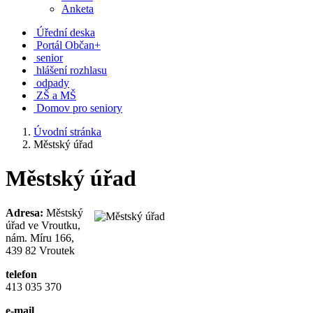
Anketa
Úřední deska
Portál Občan+
senior
hlášení rozhlasu
odpady
ZŠ a MŠ
Domov pro seniory
Úvodní stránka
Městský úřad
Městský úřad
Adresa:
Městský
úřad ve Vroutku,
nám. Míru 166,
439 82 Vroutek
telefon
413 035 370
e-mail