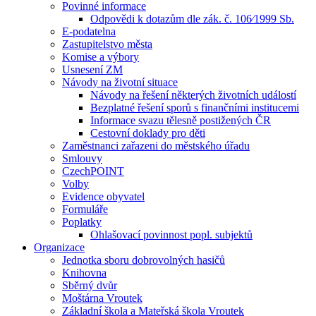
Povinné informace
Odpovědi k dotazům dle zák. č. 106⁄1999 Sb.
E-podatelna
Zastupitelstvo města
Komise a výbory
Usnesení ZM
Návody na životní situace
Návody na řešení některých životních událostí
Bezplatné řešení sporů s finančními institucemi
Informace svazu tělesně postižených ČR
Cestovní doklady pro děti
Zaměstnanci zařazeni do městského úřadu
Smlouvy
CzechPOINT
Volby
Evidence obyvatel
Formuláře
Poplatky
Ohlašovací povinnost popl. subjektů
Organizace
Jednotka sboru dobrovolných hasičů
Knihovna
Sběrný dvůr
Moštárna Vroutek
Základní škola a Mateřská škola Vroutek