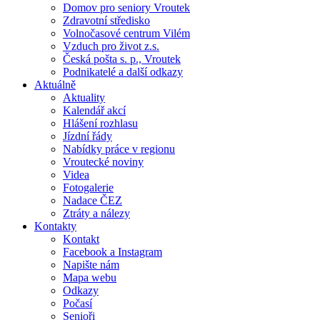
Domov pro seniory Vroutek
Zdravotní středisko
Volnočasové centrum Vilém
Vzduch pro život z.s.
Česká pošta s. p., Vroutek
Podnikatelé a další odkazy
Aktuálně
Aktuality
Kalendář akcí
Hlášení rozhlasu
Jízdní řády
Nabídky práce v regionu
Vroutecké noviny
Videa
Fotogalerie
Nadace ČEZ
Ztráty a nálezy
Kontakty
Kontakt
Facebook a Instagram
Napište nám
Mapa webu
Odkazy
Počasí
Senioři