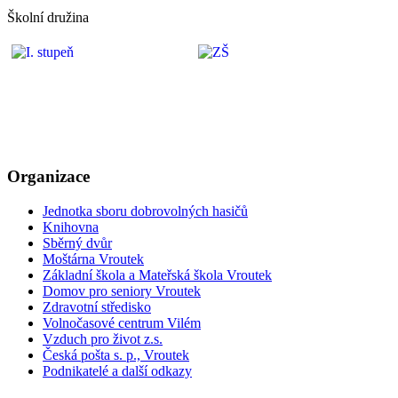
Školní družina
Organizace
Jednotka sboru dobrovolných hasičů
Knihovna
Sběrný dvůr
Moštárna Vroutek
Základní škola a Mateřská škola Vroutek
Domov pro seniory Vroutek
Zdravotní středisko
Volnočasové centrum Vilém
Vzduch pro život z.s.
Česká pošta s. p., Vroutek
Podnikatelé a další odkazy