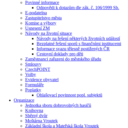
Povinné informace
Odpovědi k dotazům dle zák. č. 106⁄1999 Sb.
E-podatelna
Zastupitelstvo města
Komise a výbory
Usnesení ZM
Návody na životní situace
Návody na řešení některých životních událostí
Bezplatné řešení sporů s finančními institucemi
Informace svazu tělesně postižených ČR
Cestovní doklady pro děti
Zaměstnanci zařazeni do městského úřadu
Smlouvy
CzechPOINT
Volby
Evidence obyvatel
Formuláře
Poplatky
Ohlašovací povinnost popl. subjektů
Organizace
Jednotka sboru dobrovolných hasičů
Knihovna
Sběrný dvůr
Moštárna Vroutek
Základní škola a Mateřská škola Vroutek