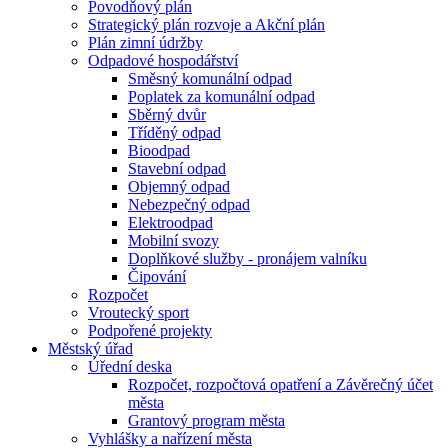
Povodňový plán
Strategický plán rozvoje a Akční plán
Plán zimní údržby
Odpadové hospodářství
Směsný komunální odpad
Poplatek za komunální odpad
Sběrný dvůr
Tříděný odpad
Bioodpad
Stavební odpad
Objemný odpad
Nebezpečný odpad
Elektroodpad
Mobilní svozy
Doplňkové služby - pronájem valníku
Čipování
Rozpočet
Vroutecký sport
Podpořené projekty
Městský úřad
Úřední deska
Rozpočet, rozpočtová opatření a Závěrečný účet
města
Grantový program města
Vyhlášky a nařízení města