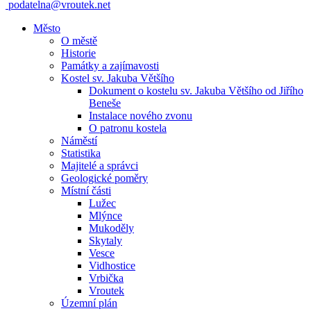
podatelna@vroutek.net
Město
O městě
Historie
Památky a zajímavosti
Kostel sv. Jakuba Většího
Dokument o kostelu sv. Jakuba Většího od Jiřího
Beneše
Instalace nového zvonu
O patronu kostela
Náměstí
Statistika
Majitelé a správci
Geologické poměry
Místní části
Lužec
Mlýnce
Mukoděly
Skytaly
Vesce
Vidhostice
Vrbička
Vroutek
Územní plán