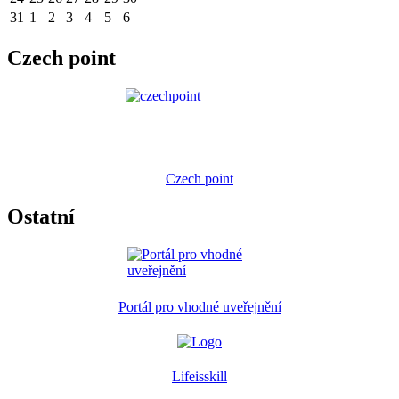
31
1
2
3
4
5
6
Czech point
Czech point
Ostatní
Portál pro vhodné uveřejnění
Lifeisskill