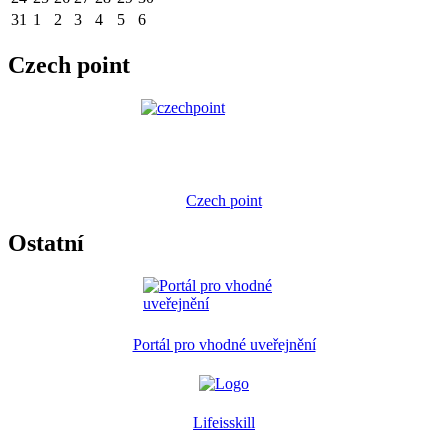
31
1
2
3
4
5
6
Czech point
Czech point
Ostatní
Portál pro vhodné uveřejnění
Lifeisskill