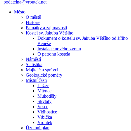
podatelna@vroutek.net
Město
O městě
Historie
Památky a zajímavosti
Kostel sv. Jakuba Většího
Dokument o kostelu sv. Jakuba Většího od Jiřího
Beneše
Instalace nového zvonu
O patronu kostela
Náměstí
Statistika
Majitelé a správci
Geologické poměry
Místní části
Lužec
Mlýnce
Mukoděly
Skytaly
Vesce
Vidhostice
Vrbička
Vroutek
Územní plán