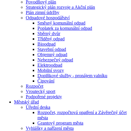
Povodňový plán
Strategický plán rozvoje a Akční plán
Plán zimní údržby
Odpadové hospodářství
Směsný komunální odpad
Poplatek za komunální odpad
Sběrný dvůr
Tříděný odpad
Bioodpad
Stavební odpad
Objemný odpad
Nebezpečný odpad
Elektroodpad
Mobilní svozy
Doplňkové služby - pronájem valníku
Čipování
Rozpočet
Vroutecký sport
Podpořené projekty
Městský úřad
Úřední deska
Rozpočet, rozpočtová opatření a Závěrečný účet
města
Grantový program města
Vyhlášky a nařízení města