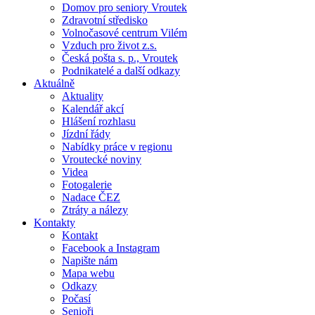
Domov pro seniory Vroutek
Zdravotní středisko
Volnočasové centrum Vilém
Vzduch pro život z.s.
Česká pošta s. p., Vroutek
Podnikatelé a další odkazy
Aktuálně
Aktuality
Kalendář akcí
Hlášení rozhlasu
Jízdní řády
Nabídky práce v regionu
Vroutecké noviny
Videa
Fotogalerie
Nadace ČEZ
Ztráty a nálezy
Kontakty
Kontakt
Facebook a Instagram
Napište nám
Mapa webu
Odkazy
Počasí
Senioři