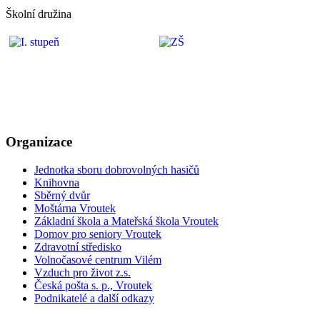
Školní družina
Organizace
Jednotka sboru dobrovolných hasičů
Knihovna
Sběrný dvůr
Moštárna Vroutek
Základní škola a Mateřská škola Vroutek
Domov pro seniory Vroutek
Zdravotní středisko
Volnočasové centrum Vilém
Vzduch pro život z.s.
Česká pošta s. p., Vroutek
Podnikatelé a další odkazy