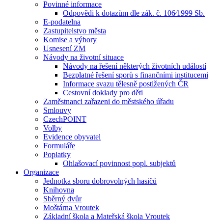
Povinné informace
Odpovědi k dotazům dle zák. č. 106⁄1999 Sb.
E-podatelna
Zastupitelstvo města
Komise a výbory
Usnesení ZM
Návody na životní situace
Návody na řešení některých životních událostí
Bezplatné řešení sporů s finančními institucemi
Informace svazu tělesně postižených ČR
Cestovní doklady pro děti
Zaměstnanci zařazeni do městského úřadu
Smlouvy
CzechPOINT
Volby
Evidence obyvatel
Formuláře
Poplatky
Ohlašovací povinnost popl. subjektů
Organizace
Jednotka sboru dobrovolných hasičů
Knihovna
Sběrný dvůr
Moštárna Vroutek
Základní škola a Mateřská škola Vroutek