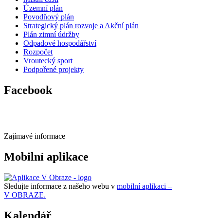
Územní plán
Povodňový plán
Strategický plán rozvoje a Akční plán
Plán zimní údržby
Odpadové hospodářství
Rozpočet
Vroutecký sport
Podpořené projekty
Facebook
Zajímavé informace
Mobilní aplikace
Sledujte informace z našeho webu v
mobilní aplikaci –
V OBRAZE.
Kalendář