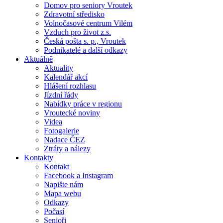
Domov pro seniory Vroutek
Zdravotní středisko
Volnočasové centrum Vilém
Vzduch pro život z.s.
Česká pošta s. p., Vroutek
Podnikatelé a další odkazy
Aktuálně
Aktuality
Kalendář akcí
Hlášení rozhlasu
Jízdní řády
Nabídky práce v regionu
Vroutecké noviny
Videa
Fotogalerie
Nadace ČEZ
Ztráty a nálezy
Kontakty
Kontakt
Facebook a Instagram
Napište nám
Mapa webu
Odkazy
Počasí
Senioři