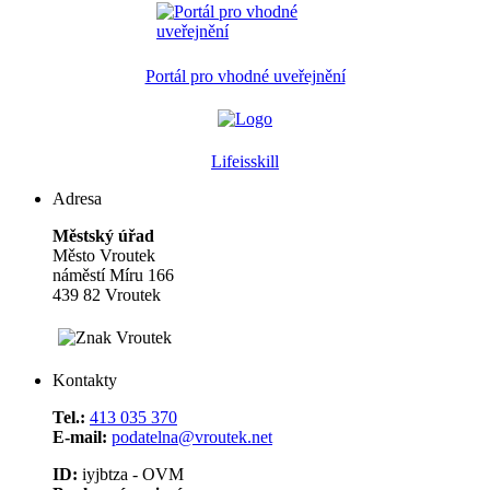
Portál pro vhodné uveřejnění
Lifeisskill
Adresa
Městský úřad
Město Vroutek
náměstí Míru 166
439 82 Vroutek
Kontakty
Tel.:
413 035 370
E-mail:
podatelna@vroutek.net
ID:
iyjbtza - OVM