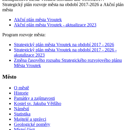
Strategický plán rozvoje města na období 2017-2026 a Akční plán
města
Akční plán města Vroutek
Akční plán města Vroutek - aktualizace 2023
Program rozvoje města:
Strategický plán města Vroutek na období 2017 - 2026
Strategický plán města Vroutek na období 2017 - 2026 -
akutalizace 2023
Změna časového rozsahu Strategického rozvojového plánu
Města Vroutek
Město
O městě
Historie
Památky a zajímavosti
Kostel sv. Jakuba Většího
Náměstí
Statistika
Majitelé a správci
Geologické poměry
Místní části