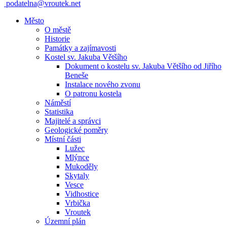
podatelna@vroutek.net
Město
O městě
Historie
Památky a zajímavosti
Kostel sv. Jakuba Většího
Dokument o kostelu sv. Jakuba Většího od Jiřího
Beneše
Instalace nového zvonu
O patronu kostela
Náměstí
Statistika
Majitelé a správci
Geologické poměry
Místní části
Lužec
Mlýnce
Mukoděly
Skytaly
Vesce
Vidhostice
Vrbička
Vroutek
Územní plán