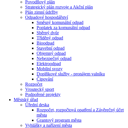
Povodňový plán
Strategický plán rozvoje a Akční plán
Plán zimní údržby
Odpadové hospodářství
Směsný komunální odpad
Poplatek za komunální odpad
Sběrný dvůr
Tříděný odpad
Bioodpad
Stavební odpad
Objemný odpad
Nebezpečný odpad
Elektroodpad
Mobilní svozy
Doplňkové služby - pronájem valníku
Čipování
Rozpočet
Vroutecký sport
Podpořené projekty
Městský úřad
Úřední deska
Rozpočet, rozpočtová opatření a Závěrečný účet
města
Grantový program města
Vyhlášky a nařízení města