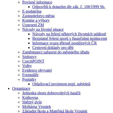
Povinné informace
Odpovědi k dotazům dle zák. č. 106⁄1999 Sb.
E-podatelna
Zastupitelstvo města
Komise a výbory
Usnesení ZM
Návody na životní situace
Návody na řešení některých životních událostí
Bezplatné řešení sporů s finančními institucemi
Informace svazu tělesně postižených ČR
Cestovní doklady pro děti
Zaměstnanci zařazeni do městského úřadu
Smlouvy
CzechPOINT
Volby
Evidence obyvatel
Formuláře
Poplatky
Ohlašovací povinnost popl. subjektů
Organizace
Jednotka sboru dobrovolných hasičů
Knihovna
Sběrný dvůr
Moštárna Vroutek
Základní škola a Mateřská škola Vroutek