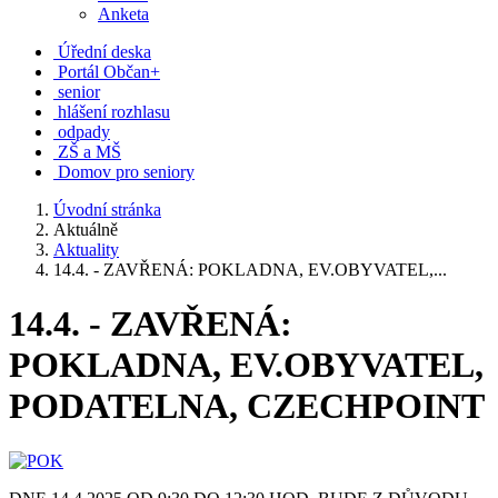
Anketa
Úřední deska
Portál Občan+
senior
hlášení rozhlasu
odpady
ZŠ a MŠ
Domov pro seniory
Úvodní stránka
Aktuálně
Aktuality
14.4. - ZAVŘENÁ: POKLADNA, EV.OBYVATEL,...
14.4. - ZAVŘENÁ:
POKLADNA, EV.OBYVATEL,
PODATELNA, CZECHPOINT