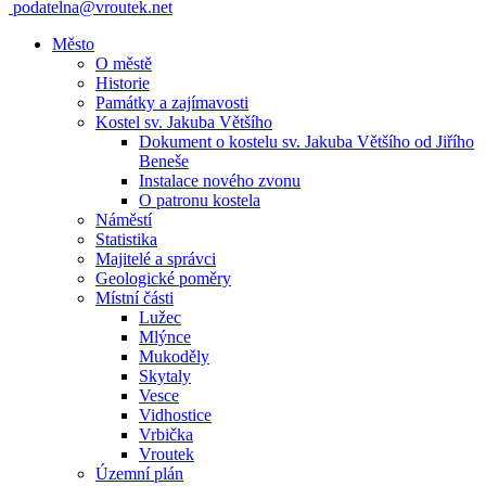
podatelna@vroutek.net
Město
O městě
Historie
Památky a zajímavosti
Kostel sv. Jakuba Většího
Dokument o kostelu sv. Jakuba Většího od Jiřího
Beneše
Instalace nového zvonu
O patronu kostela
Náměstí
Statistika
Majitelé a správci
Geologické poměry
Místní části
Lužec
Mlýnce
Mukoděly
Skytaly
Vesce
Vidhostice
Vrbička
Vroutek
Územní plán