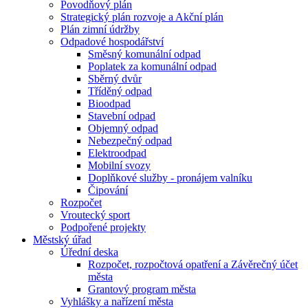
Povodňový plán
Strategický plán rozvoje a Akční plán
Plán zimní údržby
Odpadové hospodářství
Směsný komunální odpad
Poplatek za komunální odpad
Sběrný dvůr
Tříděný odpad
Bioodpad
Stavební odpad
Objemný odpad
Nebezpečný odpad
Elektroodpad
Mobilní svozy
Doplňkové služby - pronájem valníku
Čipování
Rozpočet
Vroutecký sport
Podpořené projekty
Městský úřad
Úřední deska
Rozpočet, rozpočtová opatření a Závěrečný účet
města
Grantový program města
Vyhlášky a nařízení města