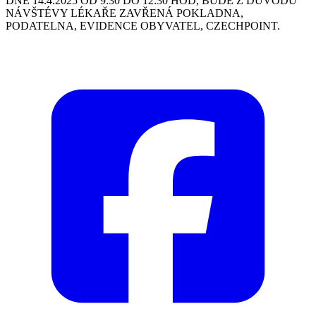
DNE 14.4.2025 OD 9:30 DO 12:30 HOD, BUDE Z DŮVODU
NÁVŠTÉVY LÉKAŘE ZAVŘENÁ POKLADNA,
PODATELNA, EVIDENCE OBYVATEL, CZECHPOINT.