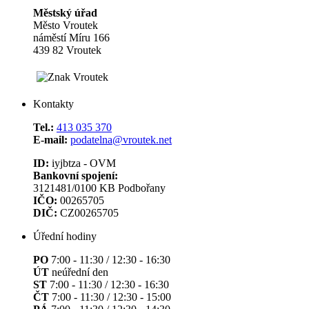
Městský úřad
Město Vroutek
náměstí Míru 166
439 82 Vroutek
Kontakty
Tel.:
413 035 370
E-mail:
podatelna@vroutek.net
ID:
iyjbtza - OVM
Bankovní spojení:
3121481/0100 KB Podbořany
IČO:
00265705
DIČ:
CZ00265705
Úřední hodiny
PO
7:00 - 11:30 / 12:30 - 16:30
ÚT
neúřední den
ST
7:00 - 11:30 / 12:30 - 16:30
ČT
7:00 - 11:30 / 12:30 - 15:00