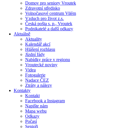
Domov pro seniory Vroutek
Zdravotní středisko
Volnočasové centrum Vilém
Vzduch pro život z.s.
Česká pošta s. p., Vroutek
Podnikatelé a další odkazy
Aktuálně
Aktuality
Kalendář akcí
Hlášení rozhlasu
Jízdní řády
Nabídky práce v regionu
Vroutecké noviny
Videa
Fotogalerie
Nadace ČEZ
Ztráty a nálezy
Kontakty
Kontakt
Facebook a Instagram
Napište nám
Mapa webu
Odkazy
Počasí
Senioři