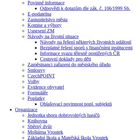
Povinné informace
Odpovědi k dotazům dle zák. č. 106⁄1999 Sb.
E-podatelna
Zastupitelstvo města
Komise a výbory
Usnesení ZM
Návody na životní situace
Návody na řešení některých životních událostí
Bezplatné řešení sporů s finančními institucemi
Informace svazu tělesně postižených ČR
Cestovní doklady pro děti
Zaměstnanci zařazeni do městského úřadu
Smlouvy
CzechPOINT
Volby
Evidence obyvatel
Formuláře
Poplatky
Ohlašovací povinnost popl. subjektů
Organizace
Jednotka sboru dobrovolných hasičů
Knihovna
Sběrný dvůr
Moštárna Vroutek
Základní škola a Mateřská škola Vroutek