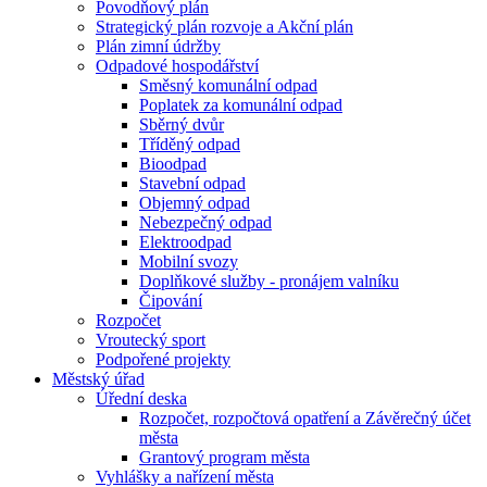
Povodňový plán
Strategický plán rozvoje a Akční plán
Plán zimní údržby
Odpadové hospodářství
Směsný komunální odpad
Poplatek za komunální odpad
Sběrný dvůr
Tříděný odpad
Bioodpad
Stavební odpad
Objemný odpad
Nebezpečný odpad
Elektroodpad
Mobilní svozy
Doplňkové služby - pronájem valníku
Čipování
Rozpočet
Vroutecký sport
Podpořené projekty
Městský úřad
Úřední deska
Rozpočet, rozpočtová opatření a Závěrečný účet
města
Grantový program města
Vyhlášky a nařízení města