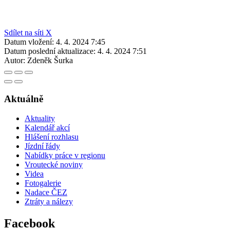
Sdílet na síti X
Datum vložení:
4. 4. 2024 7:45
Datum poslední aktualizace:
4. 4. 2024 7:51
Autor:
Zdeněk Šurka
Aktuálně
Aktuality
Kalendář akcí
Hlášení rozhlasu
Jízdní řády
Nabídky práce v regionu
Vroutecké noviny
Videa
Fotogalerie
Nadace ČEZ
Ztráty a nálezy
Facebook