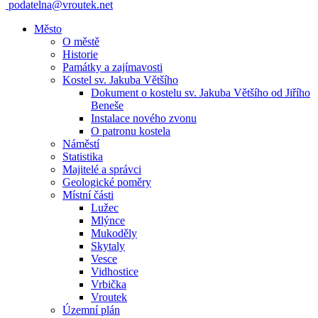
podatelna@vroutek.net
Město
O městě
Historie
Památky a zajímavosti
Kostel sv. Jakuba Většího
Dokument o kostelu sv. Jakuba Většího od Jiřího
Beneše
Instalace nového zvonu
O patronu kostela
Náměstí
Statistika
Majitelé a správci
Geologické poměry
Místní části
Lužec
Mlýnce
Mukoděly
Skytaly
Vesce
Vidhostice
Vrbička
Vroutek
Územní plán