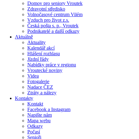
Domov pro seniory Vroutek
Zdravotní středisko
Volnočasové centrum Vilém
Vzduch pro život z.s.
Česká pošta s. p., Vroutek
Podnikatelé a další odkazy
Aktuálně
Aktuality
Kalendář akcí
Hlášení rozhlasu
Jízdní řády
Nabídky práce v regionu
Vroutecké noviny
Videa
Fotogalerie
Nadace ČEZ
Ztráty a nálezy
Kontakty
Kontakt
Facebook a Instagram
Napište nám
Mapa webu
Odkazy
Počasí
Senioři