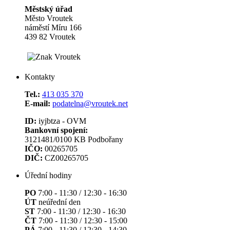
Městský úřad
Město Vroutek
náměstí Míru 166
439 82 Vroutek
Kontakty
Tel.:
413 035 370
E-mail:
podatelna@vroutek.net
ID:
iyjbtza - OVM
Bankovní spojení:
3121481/0100 KB Podbořany
IČO:
00265705
DIČ:
CZ00265705
Úřední hodiny
PO
7:00 - 11:30 / 12:30 - 16:30
ÚT
neúřední den
ST
7:00 - 11:30 / 12:30 - 16:30
ČT
7:00 - 11:30 / 12:30 - 15:00
PÁ
7:00 - 11:30 / 12:30 - 14:30