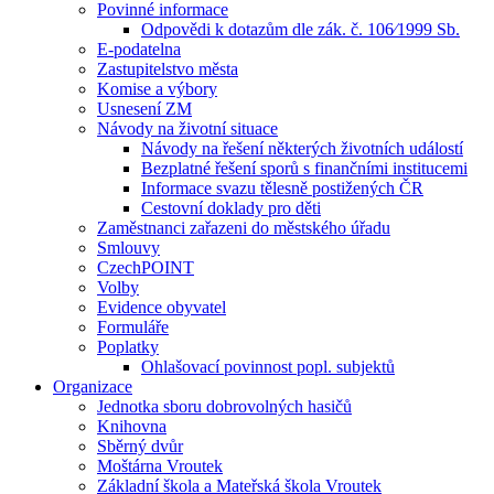
Povinné informace
Odpovědi k dotazům dle zák. č. 106⁄1999 Sb.
E-podatelna
Zastupitelstvo města
Komise a výbory
Usnesení ZM
Návody na životní situace
Návody na řešení některých životních událostí
Bezplatné řešení sporů s finančními institucemi
Informace svazu tělesně postižených ČR
Cestovní doklady pro děti
Zaměstnanci zařazeni do městského úřadu
Smlouvy
CzechPOINT
Volby
Evidence obyvatel
Formuláře
Poplatky
Ohlašovací povinnost popl. subjektů
Organizace
Jednotka sboru dobrovolných hasičů
Knihovna
Sběrný dvůr
Moštárna Vroutek
Základní škola a Mateřská škola Vroutek