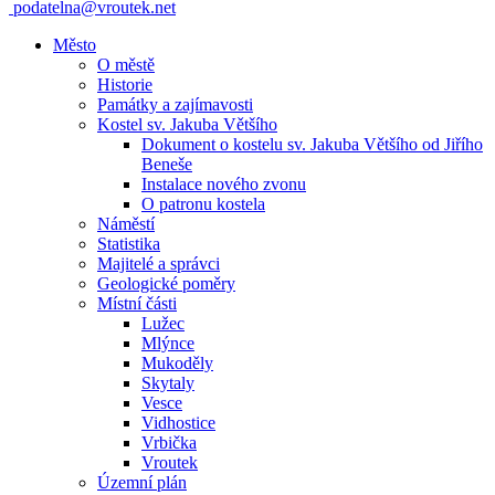
podatelna@vroutek.net
Město
O městě
Historie
Památky a zajímavosti
Kostel sv. Jakuba Většího
Dokument o kostelu sv. Jakuba Většího od Jiřího
Beneše
Instalace nového zvonu
O patronu kostela
Náměstí
Statistika
Majitelé a správci
Geologické poměry
Místní části
Lužec
Mlýnce
Mukoděly
Skytaly
Vesce
Vidhostice
Vrbička
Vroutek
Územní plán