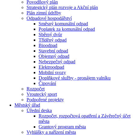
Povodňový plán
Strategický plán rozvoje a Akční plán
Plán zimní údržby
Odpadové hospodářství
Směsný komunální odpad
Poplatek za komunální odpad
Sběrný dvůr
Tříděný odpad
Bioodpad
Stavební odpad
Objemný odpad
Nebezpečný odpad
Elektroodpad
Mobilní svozy
Doplňkové služby - pronájem valníku
Čipování
Rozpočet
Vroutecký sport
Podpořené projekty
Městský úřad
Úřední deska
Rozpočet, rozpočtová opatření a Závěrečný účet
města
Grantový program města
Vyhlášky a nařízení města