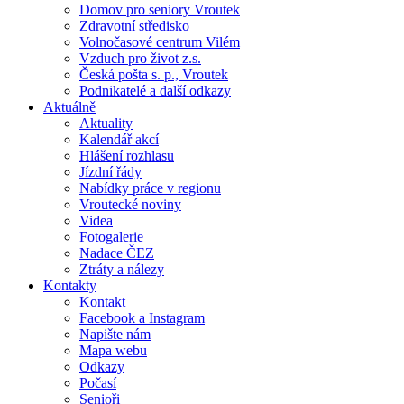
Domov pro seniory Vroutek
Zdravotní středisko
Volnočasové centrum Vilém
Vzduch pro život z.s.
Česká pošta s. p., Vroutek
Podnikatelé a další odkazy
Aktuálně
Aktuality
Kalendář akcí
Hlášení rozhlasu
Jízdní řády
Nabídky práce v regionu
Vroutecké noviny
Videa
Fotogalerie
Nadace ČEZ
Ztráty a nálezy
Kontakty
Kontakt
Facebook a Instagram
Napište nám
Mapa webu
Odkazy
Počasí
Senioři