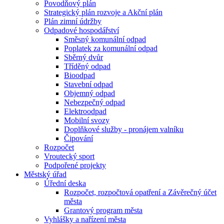
Povodňový plán
Strategický plán rozvoje a Akční plán
Plán zimní údržby
Odpadové hospodářství
Směsný komunální odpad
Poplatek za komunální odpad
Sběrný dvůr
Tříděný odpad
Bioodpad
Stavební odpad
Objemný odpad
Nebezpečný odpad
Elektroodpad
Mobilní svozy
Doplňkové služby - pronájem valníku
Čipování
Rozpočet
Vroutecký sport
Podpořené projekty
Městský úřad
Úřední deska
Rozpočet, rozpočtová opatření a Závěrečný účet
města
Grantový program města
Vyhlášky a nařízení města