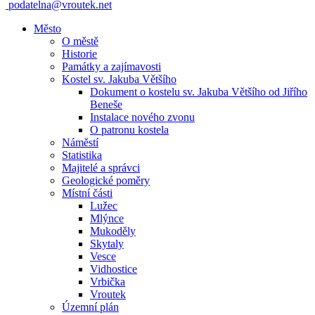
podatelna@vroutek.net
Město
O městě
Historie
Památky a zajímavosti
Kostel sv. Jakuba Většího
Dokument o kostelu sv. Jakuba Většího od Jiřího
Beneše
Instalace nového zvonu
O patronu kostela
Náměstí
Statistika
Majitelé a správci
Geologické poměry
Místní části
Lužec
Mlýnce
Mukoděly
Skytaly
Vesce
Vidhostice
Vrbička
Vroutek
Územní plán