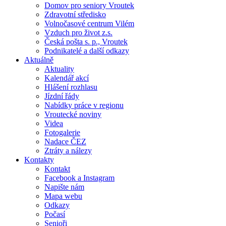
Domov pro seniory Vroutek
Zdravotní středisko
Volnočasové centrum Vilém
Vzduch pro život z.s.
Česká pošta s. p., Vroutek
Podnikatelé a další odkazy
Aktuálně
Aktuality
Kalendář akcí
Hlášení rozhlasu
Jízdní řády
Nabídky práce v regionu
Vroutecké noviny
Videa
Fotogalerie
Nadace ČEZ
Ztráty a nálezy
Kontakty
Kontakt
Facebook a Instagram
Napište nám
Mapa webu
Odkazy
Počasí
Senioři