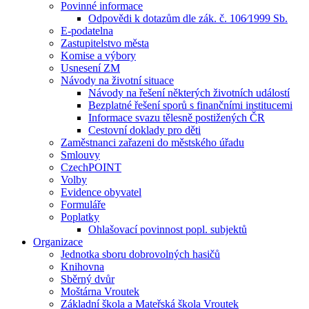
Povinné informace
Odpovědi k dotazům dle zák. č. 106⁄1999 Sb.
E-podatelna
Zastupitelstvo města
Komise a výbory
Usnesení ZM
Návody na životní situace
Návody na řešení některých životních událostí
Bezplatné řešení sporů s finančními institucemi
Informace svazu tělesně postižených ČR
Cestovní doklady pro děti
Zaměstnanci zařazeni do městského úřadu
Smlouvy
CzechPOINT
Volby
Evidence obyvatel
Formuláře
Poplatky
Ohlašovací povinnost popl. subjektů
Organizace
Jednotka sboru dobrovolných hasičů
Knihovna
Sběrný dvůr
Moštárna Vroutek
Základní škola a Mateřská škola Vroutek