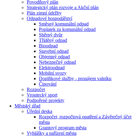
Povodňový plán
Strategický plán rozvoje a Akční plán
Plán zimní údržby
Odpadové hospodářství
Směsný komunální odpad
Poplatek za komunální odpad
Sběrný dvůr
Tříděný odpad
Bioodpad
Stavební odpad
Objemný odpad
Nebezpečný odpad
Elektroodpad
Mobilní svozy
Doplňkové služby - pronájem valníku
Čipování
Rozpočet
Vroutecký sport
Podpořené projekty
Městský úřad
Úřední deska
Rozpočet, rozpočtová opatření a Závěrečný účet
města
Grantový program města
Vyhlášky a nařízení města