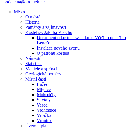
podatelna@vroutek.net
Město
O městě
Historie
Památky a zajímavosti
Kostel sv. Jakuba Většího
Dokument o kostelu sv. Jakuba Většího od Jiřího
Beneše
Instalace nového zvonu
O patronu kostela
Náměstí
Statistika
Majitelé a správci
Geologické poměry
Místní části
Lužec
Mlýnce
Mukoděly
Skytaly
Vesce
Vidhostice
Vrbička
Vroutek
Územní plán