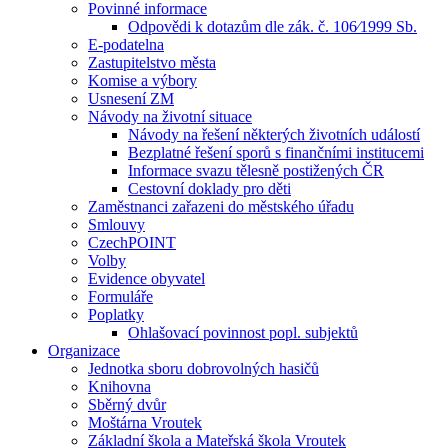
Povinné informace
Odpovědi k dotazům dle zák. č. 106⁄1999 Sb.
E-podatelna
Zastupitelstvo města
Komise a výbory
Usnesení ZM
Návody na životní situace
Návody na řešení některých životních událostí
Bezplatné řešení sporů s finančními institucemi
Informace svazu tělesně postižených ČR
Cestovní doklady pro děti
Zaměstnanci zařazeni do městského úřadu
Smlouvy
CzechPOINT
Volby
Evidence obyvatel
Formuláře
Poplatky
Ohlašovací povinnost popl. subjektů
Organizace
Jednotka sboru dobrovolných hasičů
Knihovna
Sběrný dvůr
Moštárna Vroutek
Základní škola a Mateřská škola Vroutek