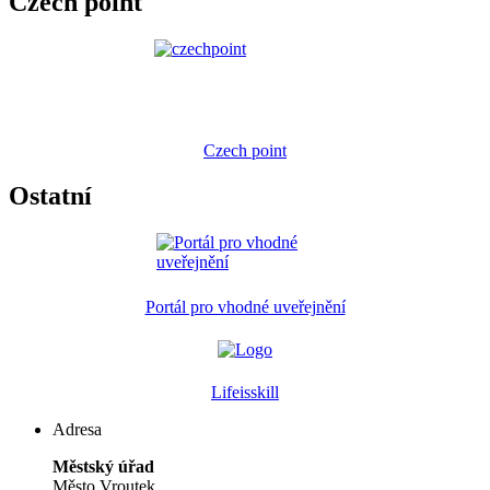
Czech point
Czech point
Ostatní
Portál pro vhodné uveřejnění
Lifeisskill
Adresa
Městský úřad
Město Vroutek