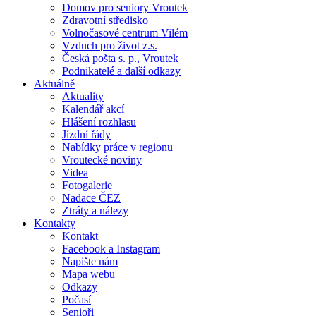
Domov pro seniory Vroutek
Zdravotní středisko
Volnočasové centrum Vilém
Vzduch pro život z.s.
Česká pošta s. p., Vroutek
Podnikatelé a další odkazy
Aktuálně
Aktuality
Kalendář akcí
Hlášení rozhlasu
Jízdní řády
Nabídky práce v regionu
Vroutecké noviny
Videa
Fotogalerie
Nadace ČEZ
Ztráty a nálezy
Kontakty
Kontakt
Facebook a Instagram
Napište nám
Mapa webu
Odkazy
Počasí
Senioři