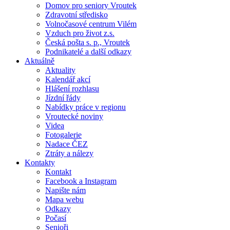
Domov pro seniory Vroutek
Zdravotní středisko
Volnočasové centrum Vilém
Vzduch pro život z.s.
Česká pošta s. p., Vroutek
Podnikatelé a další odkazy
Aktuálně
Aktuality
Kalendář akcí
Hlášení rozhlasu
Jízdní řády
Nabídky práce v regionu
Vroutecké noviny
Videa
Fotogalerie
Nadace ČEZ
Ztráty a nálezy
Kontakty
Kontakt
Facebook a Instagram
Napište nám
Mapa webu
Odkazy
Počasí
Senioři