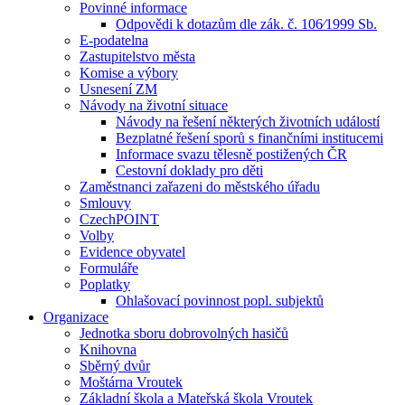
Povinné informace
Odpovědi k dotazům dle zák. č. 106⁄1999 Sb.
E-podatelna
Zastupitelstvo města
Komise a výbory
Usnesení ZM
Návody na životní situace
Návody na řešení některých životních událostí
Bezplatné řešení sporů s finančními institucemi
Informace svazu tělesně postižených ČR
Cestovní doklady pro děti
Zaměstnanci zařazeni do městského úřadu
Smlouvy
CzechPOINT
Volby
Evidence obyvatel
Formuláře
Poplatky
Ohlašovací povinnost popl. subjektů
Organizace
Jednotka sboru dobrovolných hasičů
Knihovna
Sběrný dvůr
Moštárna Vroutek
Základní škola a Mateřská škola Vroutek