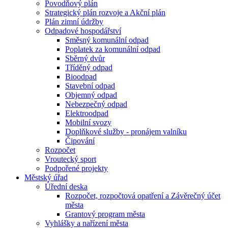
Povodňový plán
Strategický plán rozvoje a Akční plán
Plán zimní údržby
Odpadové hospodářství
Směsný komunální odpad
Poplatek za komunální odpad
Sběrný dvůr
Tříděný odpad
Bioodpad
Stavební odpad
Objemný odpad
Nebezpečný odpad
Elektroodpad
Mobilní svozy
Doplňkové služby - pronájem valníku
Čipování
Rozpočet
Vroutecký sport
Podpořené projekty
Městský úřad
Úřední deska
Rozpočet, rozpočtová opatření a Závěrečný účet
města
Grantový program města
Vyhlášky a nařízení města