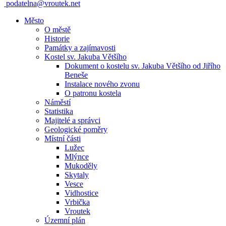
podatelna@vroutek.net
Město
O městě
Historie
Památky a zajímavosti
Kostel sv. Jakuba Většího
Dokument o kostelu sv. Jakuba Většího od Jiřího
Beneše
Instalace nového zvonu
O patronu kostela
Náměstí
Statistika
Majitelé a správci
Geologické poměry
Místní části
Lužec
Mlýnce
Mukoděly
Skytaly
Vesce
Vidhostice
Vrbička
Vroutek
Územní plán