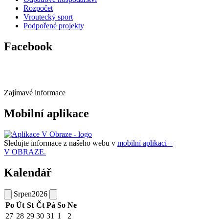
Rozpočet
Vroutecký sport
Podpořené projekty
Facebook
Zajímavé informace
Mobilní aplikace
Sledujte informace z našeho webu v
mobilní aplikaci –
V OBRAZE.
Kalendář
Srpen
2026
Po
Út
St
Čt
Pá
So
Ne
27
28
29
30
31
1
2