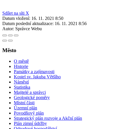
Sdílet na síti X
Datum vložení:
16. 11. 2021 8:50
Datum poslední aktualizace:
16. 11. 2021 8:56
Autor:
Správce Webu
Město
O městě
Historie
Památky a zajímavosti
Kostel sv. Jakuba Většího
Náměstí
Statistika
Majitelé a správci
Geologické poměry
Místní části
Územní plán
Povodňový plán
Strategický plán rozvoje a Akční plán
Plán zimní údržby
Odpadové hospodářství