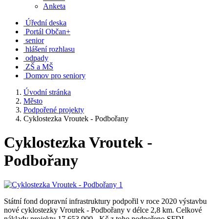
Anketa
Úřední deska
Portál Občan+
senior
hlášení rozhlasu
odpady
ZŠ a MŠ
Domov pro seniory
Úvodní stránka
Město
Podpořené projekty
Cyklostezka Vroutek - Podbořany
Cyklostezka Vroutek -
Podbořany
Státní fond dopravní infrastruktury podpořil v roce 2020 výstavbu
nové cyklostezky Vroutek - Podbořany v délce 2,8 km. Celkové
náklady projektu 17.653.900,- Kč z toho podpořeno SFDI