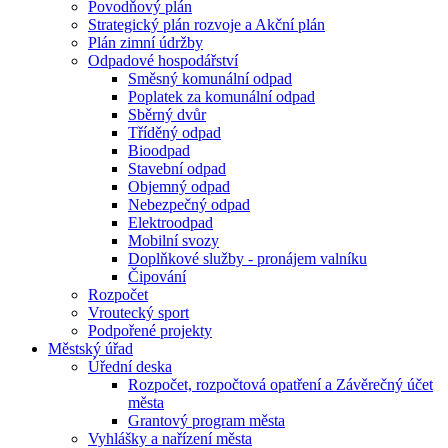
Povodňový plán
Strategický plán rozvoje a Akční plán
Plán zimní údržby
Odpadové hospodářství
Směsný komunální odpad
Poplatek za komunální odpad
Sběrný dvůr
Tříděný odpad
Bioodpad
Stavební odpad
Objemný odpad
Nebezpečný odpad
Elektroodpad
Mobilní svozy
Doplňkové služby - pronájem valníku
Čipování
Rozpočet
Vroutecký sport
Podpořené projekty
Městský úřad
Úřední deska
Rozpočet, rozpočtová opatření a Závěrečný účet
města
Grantový program města
Vyhlášky a nařízení města