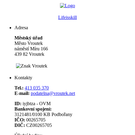
Lifeisskill
Adresa
Městský úřad
Město Vroutek
náměstí Míru 166
439 82 Vroutek
Kontakty
Tel.:
413 035 370
E-mail:
podatelna@vroutek.net
ID:
iyjbtza - OVM
Bankovní spojení:
3121481/0100 KB Podbořany
IČO:
00265705
DIČ:
CZ00265705