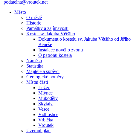
podatelna@vroutek.net
Město
O městě
Historie
Památky a zajímavosti
Kostel sv. Jakuba Většího
Dokument o kostelu sv. Jakuba Většího od Jiřího
Beneše
Instalace nového zvonu
O patronu kostela
Náměstí
Statistika
Majitelé a správci
Geologické poměry
Místní části
Lužec
Mlýnce
Mukoděly
Skytaly
Vesce
Vidhostice
Vrbička
Vroutek
Územní plán