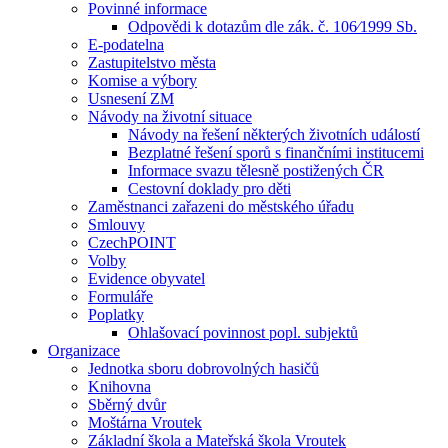
Povinné informace
Odpovědi k dotazům dle zák. č. 106⁄1999 Sb.
E-podatelna
Zastupitelstvo města
Komise a výbory
Usnesení ZM
Návody na životní situace
Návody na řešení některých životních událostí
Bezplatné řešení sporů s finančními institucemi
Informace svazu tělesně postižených ČR
Cestovní doklady pro děti
Zaměstnanci zařazeni do městského úřadu
Smlouvy
CzechPOINT
Volby
Evidence obyvatel
Formuláře
Poplatky
Ohlašovací povinnost popl. subjektů
Organizace
Jednotka sboru dobrovolných hasičů
Knihovna
Sběrný dvůr
Moštárna Vroutek
Základní škola a Mateřská škola Vroutek