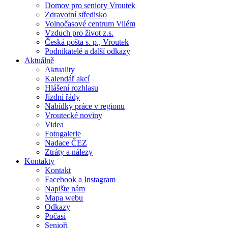
Domov pro seniory Vroutek
Zdravotní středisko
Volnočasové centrum Vilém
Vzduch pro život z.s.
Česká pošta s. p., Vroutek
Podnikatelé a další odkazy
Aktuálně
Aktuality
Kalendář akcí
Hlášení rozhlasu
Jízdní řády
Nabídky práce v regionu
Vroutecké noviny
Videa
Fotogalerie
Nadace ČEZ
Ztráty a nálezy
Kontakty
Kontakt
Facebook a Instagram
Napište nám
Mapa webu
Odkazy
Počasí
Senioři